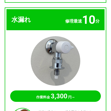
10
水漏れ
修理最速
分
3,300
作業料金
円～