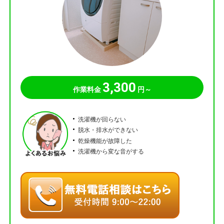
3,300
作業料金
円～
洗濯機が回らない
脱水・排水ができない
乾燥機能が故障した
洗濯機から変な音がする