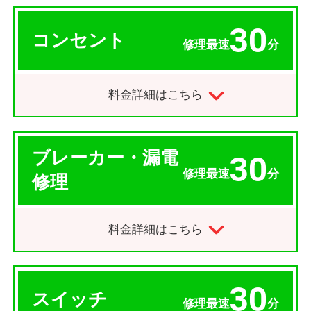
30
コンセント
修理最速
分
料金詳細はこちら
ブレーカー・漏電
30
修理最速
分
修理
料金詳細はこちら
30
スイッチ
修理最速
分